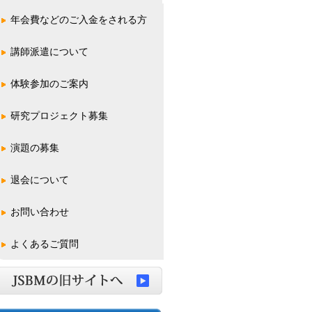
年会費などのご入金をされる方
講師派遣について
体験参加のご案内
一般の方
学校関係の方
研究プロジェクト募集
演題の募集
学術総会(全国大会)
学術集会
東日本支部
西日本支部
超音波ハンズオンセミナー
退会について
お問い合わせ
よくあるご質問