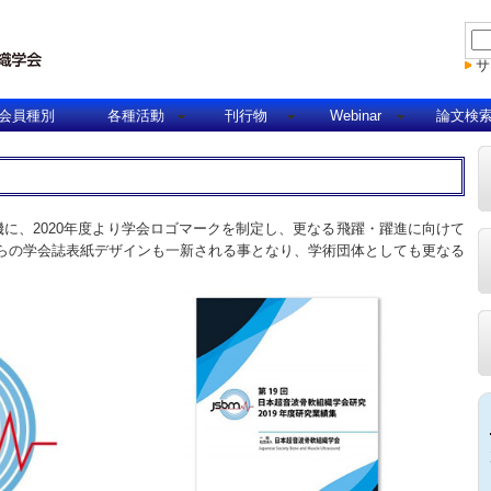
サ
会員種別
各種活動
刊行物
Webinar
論文検
機に、2020年度より学会ロゴマークを制定し、更なる飛躍・躍進に向けて
度からの学会誌表紙デザインも一新される事となり、学術団体としても更なる