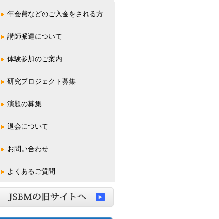
年会費などのご入金をされる方
講師派遣について
体験参加のご案内
一般の方
学校関係の方
研究プロジェクト募集
演題の募集
学術総会(全国大会)
学術集会
東日本支部
西日本支部
超音波ハンズオンセミナー
退会について
お問い合わせ
よくあるご質問