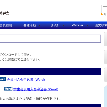
サ
会員種別
各種活動
刊行物
Webinar
論文検
ダウンロードして頂き、
もしくは郵送にてご送付下さい。
会員用入会申込書 (Word)
学生会員用入会申込書 (Word)
本人の署名または記名・捺印が必要です。