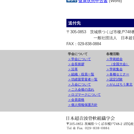
健康状態申告書
(Word)
送付先
〒305-0853 茨城県つくば市榎戸748
一般社団法人 日本超音波骨
FAX：029-838-0884
学会について
各種活動
＞学会について
＞学術総会
＞会長挨拶
（全国大会）
＞沿革
＞学術集会
＞組織・役員一覧
＞各種セミナー
＞功績賞受賞者一覧
＞認定試験
＞入会について
＞がんばろう東北
＞ご入会後の流れ
＞ロゴマークについて
＞会員資格
＞個人情報保護方針