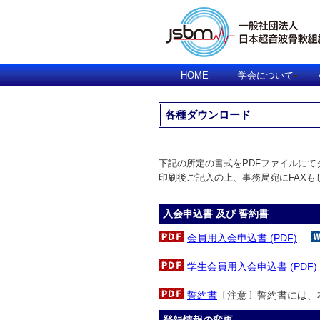
HOME
学会について
各種ダウンロード
下記の所定の書式をPDFファイルにて
印刷後ご記入の上、事務局宛にFAX
入会申込書 及び 誓約書
会員用入会申込書 (PDF)
学生会員用入会申込書 (PDF)
誓約書
〔注意〕誓約書には、
登録情報の変更