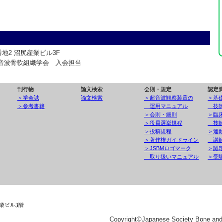
番地2 沼尻産業ビル3F
軟組織学会 入会担当
刊行物
論文検索
会則・規定
認定
＞学会誌
論文検索
＞超音波観察装置の
＞基
＞参考書籍
運用マニュアル
技
＞会則・細則
＞臨
＞役員選挙規程
技
＞投稿規程
＞運
＞著作権ガイドライン
講
＞JSBMロゴマーク
＞認
取り扱いマニュアル
＞受
Copyright©Japanese Society Bone and M