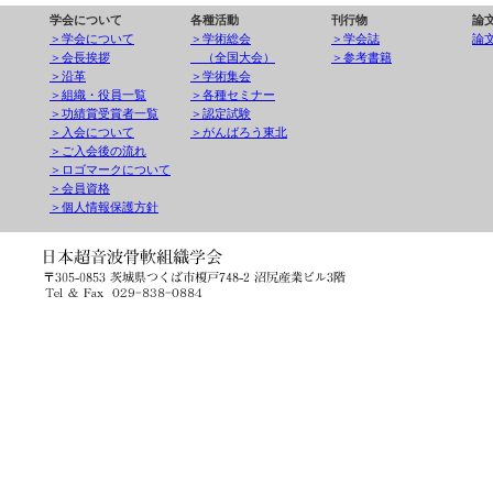
学会について
各種活動
刊行物
論
＞学会について
＞学術総会
＞学会誌
論
＞会長挨拶
（全国大会）
＞参考書籍
＞沿革
＞学術集会
＞組織・役員一覧
＞各種セミナー
＞功績賞受賞者一覧
＞認定試験
＞入会について
＞がんばろう東北
＞ご入会後の流れ
＞ロゴマークについて
＞会員資格
＞個人情報保護方針