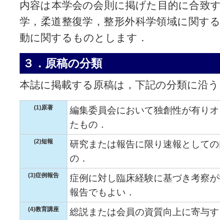
内容は本学会の会則に掲げた目的に合致
学，柔道整復学，整形外科学領域に関す
動に関するものとします．
３．原稿の分類
本誌に掲載する原稿は，下記の分類に沿
(1)原著
編集委員会において独創性が有りオ
たもの．
(2)短報
研究または報告に限り速報としての
の．
(3)症例報告
症例に対し臨床経験に基づき考察が
報告でもよい．
(4)教育講座
総説または会員の資質向上に寄与す