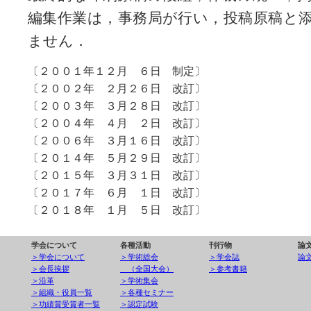
編集作業は，事務局が行い，投稿原稿と
ません．
〔２００１年１２月 ６日 制定〕
〔２００２年 ２月２６日 改訂〕
〔２００３年 ３月２８日 改訂〕
〔２００４年 ４月 ２日 改訂〕
〔２００６年 ３月１６日 改訂〕
〔２０１４年 ５月２９日 改訂〕
〔２０１５年 ３月３１日 改訂〕
〔２０１７年 ６月 １日 改訂〕
〔２０１８年 １月 ５日 改訂〕
学会について
各種活動
刊行物
論
＞学会について
＞学術総会
＞学会誌
論
＞会長挨拶
（全国大会）
＞参考書籍
＞沿革
＞学術集会
＞組織・役員一覧
＞各種セミナー
＞功績賞受賞者一覧
＞認定試験