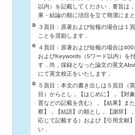
以内）を記載してください．要旨は
果・結論の順に項目を立て簡潔にま
③
３頁目：原著および短報の場合は１
ことを奨励します．
④
４頁目：原著および短報の場合は400単語
およびKeywords（5ワード以内）
す．尚，採録となった論文の英文Abst
にて英文校正をいたします．
⑤
５頁目：本文の書き出しは５頁目（
目）からとし，【はじめに】，【対
置などの記載を含む），【結果】ま
察】，【結語】の順とし，【謝辞】
応じて記載する）および【引用文献
い．