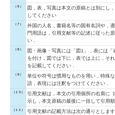
（６）
図，表，写真は本文の原稿とは別にし，
してください
（７）
外国の人名，書籍名等の固有名詞や，適
門用語は，引用文献等の記述に従った原
い．
（８）
図・画像・写真には「図1」，表には「
を付け，図では下に，表では上に，それ
を記載してください．
（９）
単位や符号は慣用なものを用い，特殊な
語，表現には注釈をつけてください．
（１０）
引用文献は，本文の引用個所の右肩に 
示し，本文原稿の最後に一括して引用順
（１１）
引用文献の記載方法は次の通りとします