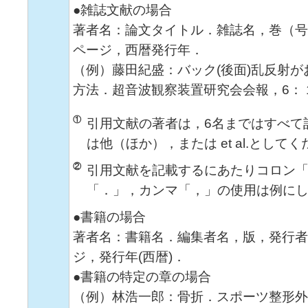
●雑誌文献の場合
著者名：論文タイトル．雑誌名，巻（号
ページ，西暦発行年．
（例）藤田紀盛：バック(後面)乱反射
方法．超音波観察装置研究会会報，6： 1-
①
引用文献の著者は，6名まではすべて
は他（ほか），または et al.として
②
引用文献を記載するにあたりコロン
「．」，カンマ「，」の使用は例に
●書籍の場合
著者名：書籍名．編集者名，版，発行者
ジ，発行年(西暦)．
●書籍の特定の章の場合
（例）林浩一郎：骨折．スポーツ整形外