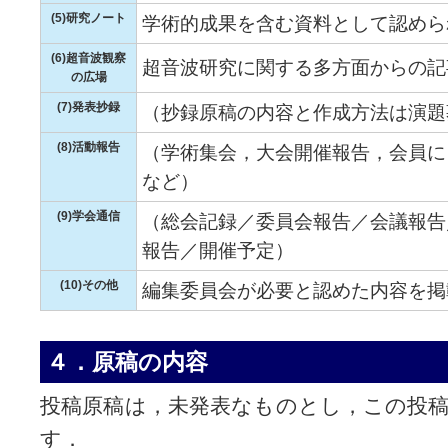
(5)研究ノート
学術的成果を含む資料として認めら
(6)超音波観察
超音波研究に関する多方面からの記
の広場
(7)発表抄録
（抄録原稿の内容と作成方法は演題
(8)活動報告
（学術集会，大会開催報告，会員に
など）
(9)学会通信
（総会記録／委員会報告／会議報告
報告／開催予定）
(10)その他
編集委員会が必要と認めた内容を掲
４．原稿の内容
投稿原稿は，未発表なものとし，この投
す．