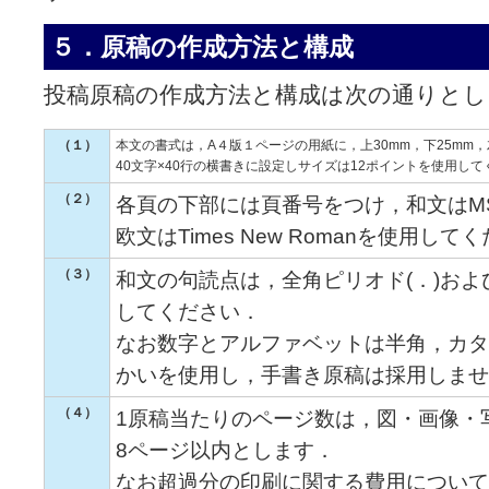
５．原稿の作成方法と構成
投稿原稿の作成方法と構成は次の通りとし
（１）
本文の書式は，A４版１ページの用紙に，上30mm，下25mm，
40文字×40行の横書きに設定しサイズは12ポイントを使用して
（２）
各頁の下部には頁番号をつけ，和文はM
欧文はTimes New Romanを使用して
（３）
和文の句読点は，全角ピリオド(．)およ
してください．
なお数字とアルファベットは半角，カタ
かいを使用し，手書き原稿は採用しませ
（４）
1原稿当たりのページ数は，図・画像・
8ページ以内とします．
なお超過分の印刷に関する費用について