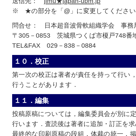
送信先：
jimu★japan-ubm.jp
※ ★の部分を「@」に変更してください
問合せ： 日本超音波骨軟組織学会 事務
〒305－0853 茨城県つくば市榎戸748番
TEL&FAX 029－838－0884
１０．校正
第一次の校正は著者が責任を持って行い
行うことがあります．
１１．編集
投稿原稿については，編集委員会が別に
行います．査読後は著者に追加・訂正を
最終的な印刷原稿の段組，体裁の統一，