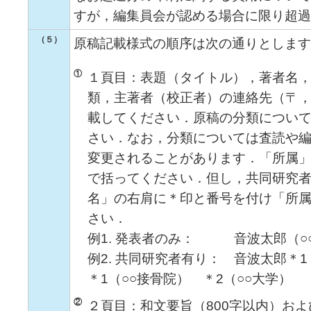
すが，編集員会が認める場合に限り超過
（５）
原稿記載様式の順序は次の通りとします
①
１頁目：表題（タイトル），著者名
類，主著者（校正者）の連絡先（〒
載してください．原稿の分類について
さい．なお，分類については査読や
変更されることがあります．「所属
で括ってください．但し，共同研究
名」の右肩に＊印と番号を付け「所
さい．
例1. 発表者のみ： 音波太郎（○
例2. 共同研究者有り： 音波太
＊1（○○接骨院） ＊2（○○大学）
②
２頁目：和文要旨（800字以内）お