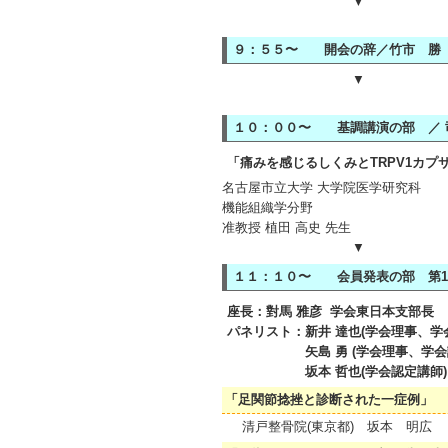
▼
９：５５〜 開会の辞／竹市 勝
▼
１０：００〜 基調講演の部 ／ 
「痛みを感じるしくみとTRPV1カプ
名古屋市立大学 大学院医学研究科
機能組織学分野
准教授 植田 高史 先生
▼
１１：１０〜 会員発表の部 第
座長：對馬 雅彦 学会東日本支部長
パネリスト：新井 達也(学会理事、学
矢島 勇 (学会理事、学会認
坂本 哲也(学会認定講師)
「足関節捻挫と診断された一症例」
清戸整骨院(東京都) 坂本 明広