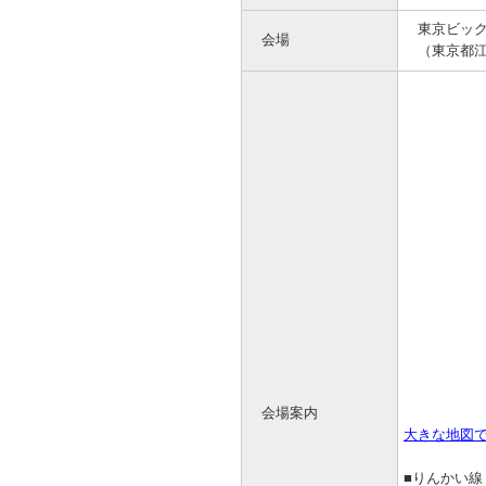
東京ビックサ
会場
（東京都江東
会場案内
大きな地図
■りんかい線