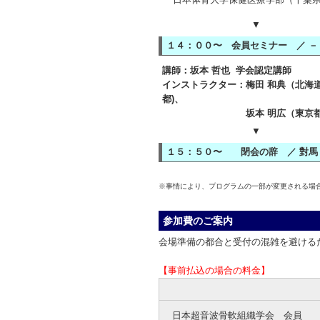
▼
１４：００〜 会員セミナー ／ －
講師：坂本 哲也 学会認定講師
インストラクター：梅田 和典（北海道
都)、
坂本 明広（東京都)、新井 
▼
１５：５０〜 閉会の辞 ／ 對馬 
※事情により、プログラムの一部が変更される場
参加費のご案内
会場準備の都合と受付の混雑を避ける
【事前払込の場合の料金】
日本超音波骨軟組織学会 会員