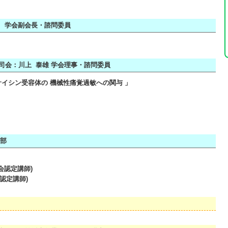
 学会副会長・諮問委員
司会：川上 泰雄 学会理事・諮問委員
サイシン受容体の 機械性痛覚過敏への関与 」
1部
会認定講師)
定講師)