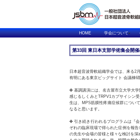
HOME
学会について
第33回 東日本支部学術集会開
日本超音波骨軟組織学会では、来る2月2
有明にある東京ビッグサイト 会議棟6階
✤ 基調講演には、名古屋市立大学大学
感じるしくみとTRPV1カプサイシン
生は、MPS筋膜性疼痛症候群につい
なると思います。
✤ 引き続き行われるプログラムは『会
ぞれの臨床現場で得られた症例を報告
の先生や会場の皆様と様々な検討を深