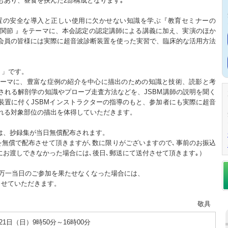
もあり、昼食を挟んだ2部構成となります｡
置の安全な導入と正しい使用に欠かせない知識を学ぶ『教育セミナーの
指関節 』をテーマに、本会認定の認定講師による講義に加え、実演のほか
会員の皆様には実際に超音波診断装置を使った実習で、臨床的な活用方法
 」です。
ーマに、豊富な症例の紹介を中心に描出のための知識と技術、読影と考
される解剖学の知識やプローブ走査方法などを、JSBM講師の説明を聞く
装置に付くJSBMインストラクターの指導のもと、参加者にも実際に超音
れる対象部位の描出を体得していただきます。
は、抄録集が当日無償配布されます。
を無償で配布させて頂きますが､数に限りがございますので､事前のお振込
にお渡しできなかった場合には､後日､郵送にて送付させて頂きます｡）
、万一当日のご参加を果たせなくなった場合には、
させていただきます。
敬具
21日（日）9時50分～16時00分