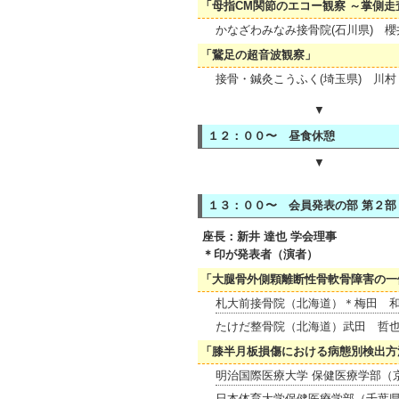
「母指CM関節のエコー観察 ～掌側走
かなざわみなみ接骨院(石川県) 
「鵞足の超音波観察」
接骨・鍼灸こうふく(埼玉県) 川村
▼
１２：００〜 昼食休憩
▼
１３：００〜 会員発表の部 第２部
座長：新井 達也 学会理事
＊印が発表者（演者）
「大腿骨外側顆離断性骨軟骨障害の一
札大前接骨院（北海道）＊梅田 
たけだ整骨院（北海道）武田 哲
「膝半月板損傷における病態別検出方
明治国際医療大学 保健医療学部（
日本体育大学保健医療学部（千葉県