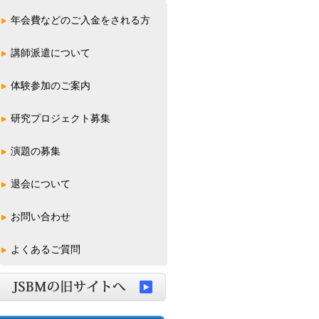
年会費などのご入金をされる方
講師派遣について
体験参加のご案内
一般の方
学校関係の方
研究プロジェクト募集
演題の募集
学術総会(全国大会)
学術集会
東日本支部
西日本支部
超音波ハンズオンセミナー
退会について
お問い合わせ
よくあるご質問