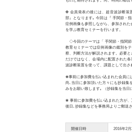
ものと期待されます。尚、時間の都合
✤ 会員発表の後には、超音波診断装
部』となります｡ 今回は『 手関節・
症例画像も参照しながら、参加された
を学ぶ教育セミナーを行います。
◇今回のテーマは「 手関節・指関節
教育セミナーでは症例画像の鑑別をテ
察、判断方法が解説されます。必要と
だけではなく、会場内に配置された各
波診断装置を使って、課題として出さ
❀事前に参加費を払い込まれた会員に
尚､当日に参加頂いた方々にも抄録集
みをお願い致します｡ （抄録集を当日
❀ 事前に参加費を払い込まれた方が
後日､抄録集などを事務局よりご郵送
開催日時
2016年2月