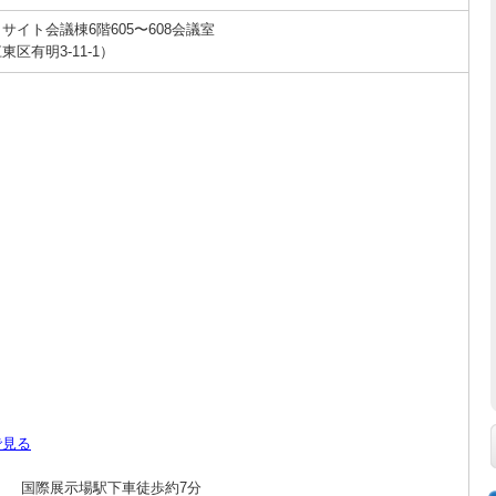
イト会議棟6階605〜608会議室
区有明3-11-1）
で見る
国際展示場駅下車徒歩約7分