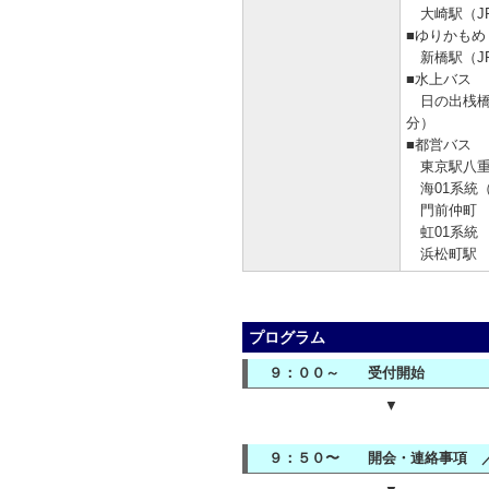
大崎駅（JR
■ゆりかもめ
新橋駅（J
■水上バス
日の出桟橋（
分）
■都営バス
東京駅八重
海01系統
門前仲町 
虹01系統
浜松町駅 
プログラム
９：００～ 受付開始
▼
９：５０〜 開会・連絡事項 ／