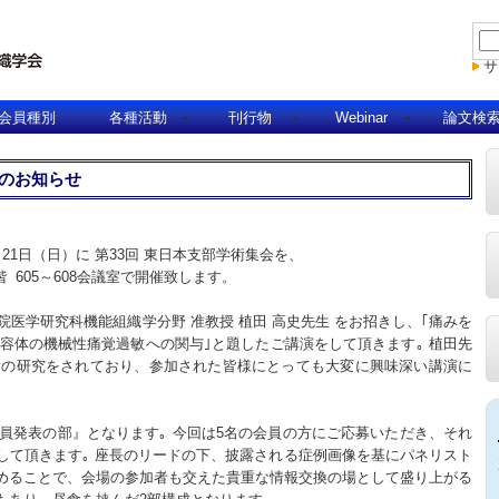
サ
会員種別
各種活動
刊行物
Webinar
論文検
催のお知らせ
1日（日）に 第33回 東日本支部学術集会を、
 605～608会議室で開催致します。
院医学研究科機能組織学分野 准教授 植田 高史先生 をお招きし、｢痛みを
受容体の機械性痛覚過敏への関与｣と題したご講演をして頂きます｡ 植田先
ての研究をされており、参加された皆様にとっても大変に興味深い講演に
員発表の部』となります｡ 今回は5名の会員の方にご応募いただき、それ
して頂きます｡ 座長のリードの下、披露される症例画像を基にパネリスト
めることで、会場の参加者も交えた貴重な情報交換の場として盛り上がる