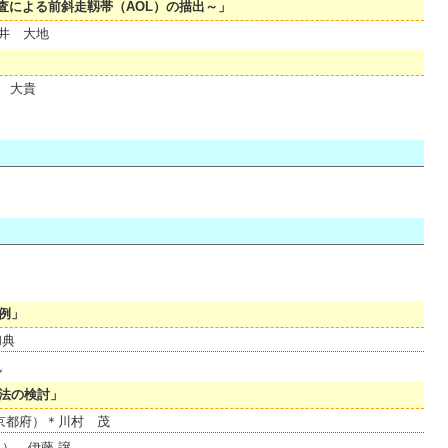
査による前斜走靱帯（AOL）の描出～」
櫻井 大地
 大貴
例」
和典
也
法の検討」
京都府）＊川村 茂
） 伊藤 譲