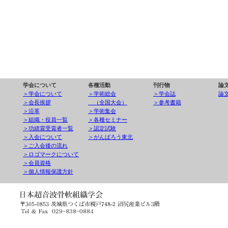
学会について
各種活動
刊行物
論
＞学会について
＞学術総会
＞学会誌
論
＞会長挨拶
（全国大会）
＞参考書籍
＞沿革
＞学術集会
＞組織・役員一覧
＞各種セミナー
＞功績賞受賞者一覧
＞認定試験
＞入会について
＞がんばろう東北
＞ご入会後の流れ
＞ロゴマークについて
＞会員資格
＞個人情報保護方針