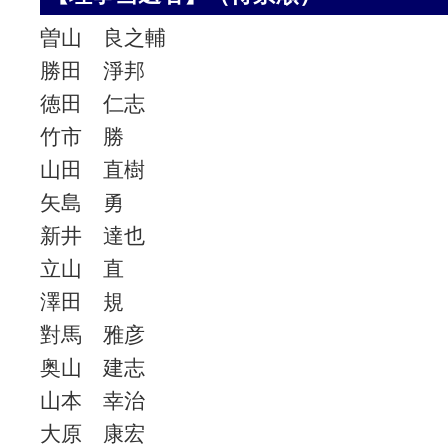
曽山 良之輔
勝田 淨邦
徳田 仁志
竹市 勝
山田 直樹
矢島 勇
新井 達也
立山 直
澤田 規
對馬 雅彦
奥山 建志
山本 幸治
大原 康宏